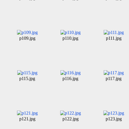
p109.jpg
p110.jpg
p111.jpg
p115.jpg
p116.jpg
p117.jpg
p121.jpg
p122.jpg
p123.jpg