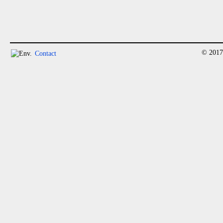
© 2017
Contact