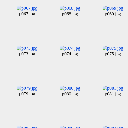
p067.jpg
p068.jpg
p069.jpg
p073.jpg
p074.jpg
p075.jpg
p079.jpg
p080.jpg
p081.jpg