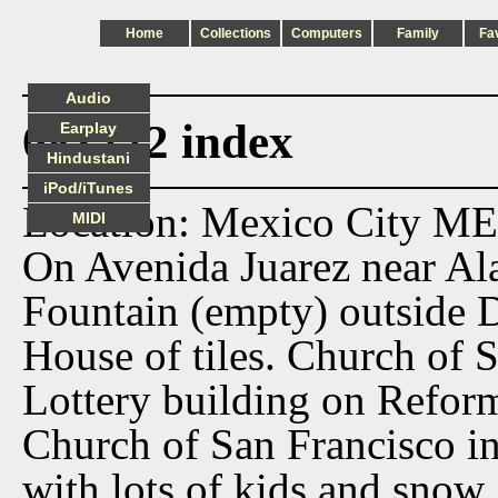
Home
Collections
Computers
Family
Fa
Audio
081222 index
Earplay
Hindustani
iPod/iTunes
Location: Mexico City M
MIDI
On Avenida Juarez near Al
Fountain (empty) outside De
House of tiles. Church of 
Lottery building on Refor
Church of San Francisco int
with lots of kids and snow