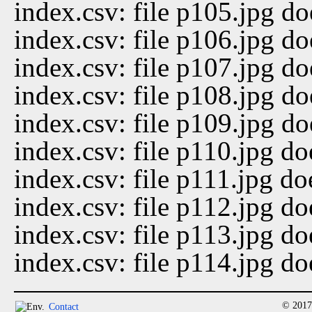
index.csv: file p105.jpg do
index.csv: file p106.jpg do
index.csv: file p107.jpg do
index.csv: file p108.jpg do
index.csv: file p109.jpg do
index.csv: file p110.jpg do
index.csv: file p111.jpg do
index.csv: file p112.jpg do
index.csv: file p113.jpg do
index.csv: file p114.jpg do
© 2017
Contact