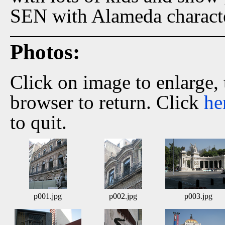
SEN with Alameda characte
Photos:
Click on image to enlarge,
browser to return. Click
he
to quit.
p001.jpg
p002.jpg
p003.jpg