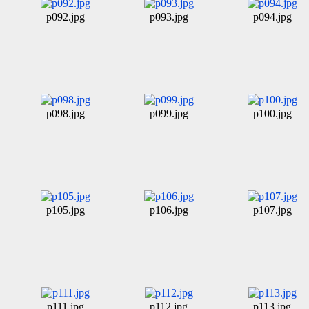
p092.jpg
p093.jpg
p094.jpg
p098.jpg
p099.jpg
p100.jpg
p105.jpg
p106.jpg
p107.jpg
p111.jpg
p112.jpg
p113.jpg