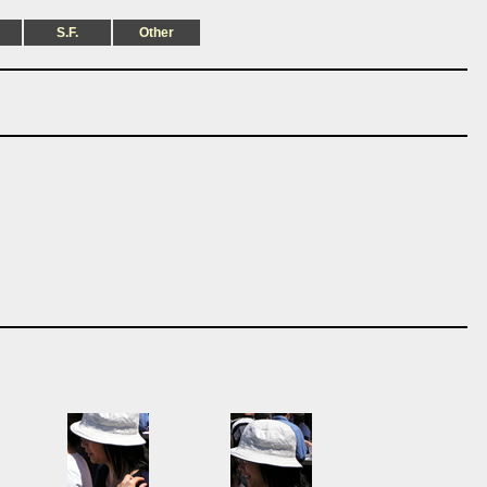
S.F.
Other