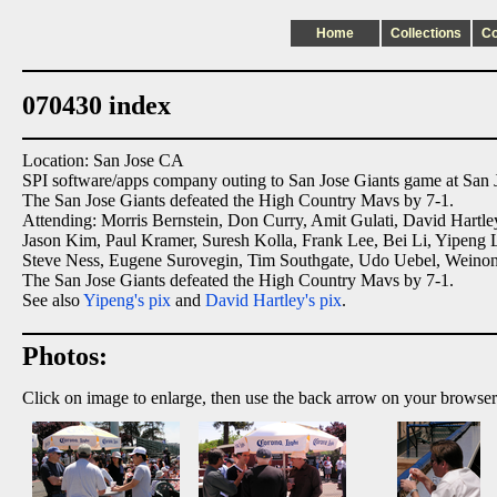
Home
Collections
C
070430 index
Location: San Jose CA
SPI software/apps company outing to San Jose Giants game at San 
The San Jose Giants defeated the High Country Mavs by 7-1.
Attending: Morris Bernstein, Don Curry, Amit Gulati, David Hartl
Jason Kim, Paul Kramer, Suresh Kolla, Frank Lee, Bei Li, Yipeng L
Steve Ness, Eugene Surovegin, Tim Southgate, Udo Uebel, Weinon
The San Jose Giants defeated the High Country Mavs by 7-1.
See also
Yipeng's pix
and
David Hartley's pix
.
Photos:
Click on image to enlarge, then use the back arrow on your browser