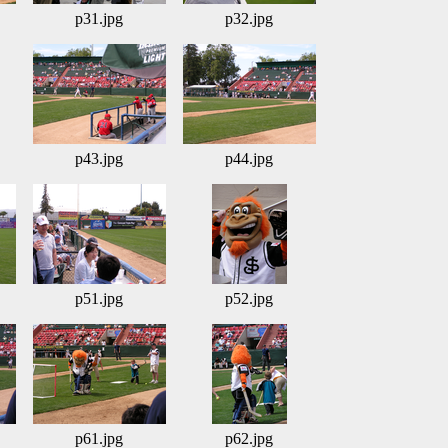
p31.jpg
p32.jpg
p43.jpg
p44.jpg
p51.jpg
p52.jpg
p61.jpg
p62.jpg