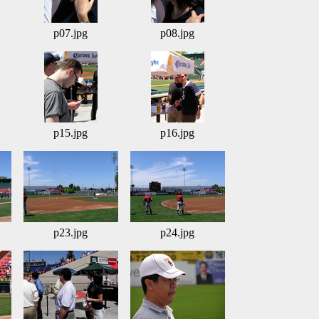
p07.jpg
p08.jpg
p15.jpg
p16.jpg
p23.jpg
p24.jpg