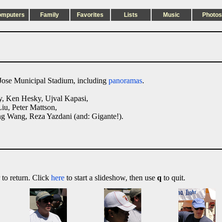
omputers
Family
Favorites
Lists
Music
Photos
Jose Municipal Stadium, including
panoramas
.
ey, Ken Hesky, Ujval Kapasi,
iu, Peter Mattson,
g Wang, Reza Yazdani (and: Gigante!).
 to return. Click
here
to start a slideshow, then use
q
to quit.