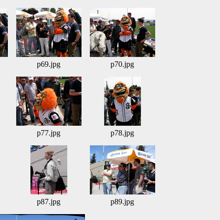
p69.jpg
p70.jpg
p77.jpg
p78.jpg
p87.jpg
p89.jpg