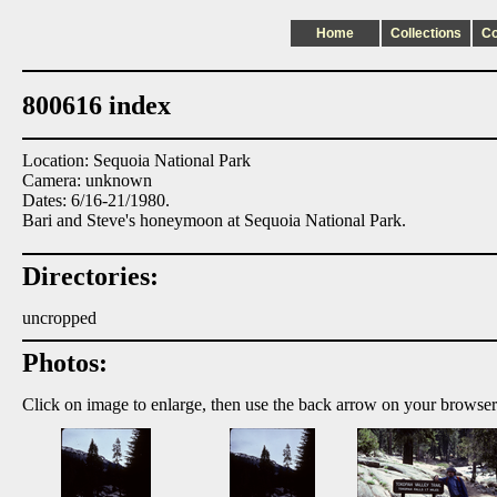
Home
Collections
C
800616 index
Location: Sequoia National Park
Camera: unknown
Dates: 6/16-21/1980.
Bari and Steve's honeymoon at Sequoia National Park.
Directories:
uncropped
Photos:
Click on image to enlarge, then use the back arrow on your browser