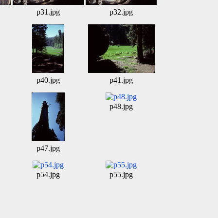
p31.jpg
p32.jpg
p40.jpg
p41.jpg
p48.jpg
p47.jpg
p54.jpg
p55.jpg