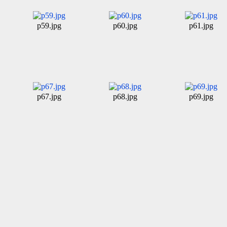
p59.jpg
p60.jpg
p61.jpg
p67.jpg
p68.jpg
p69.jpg