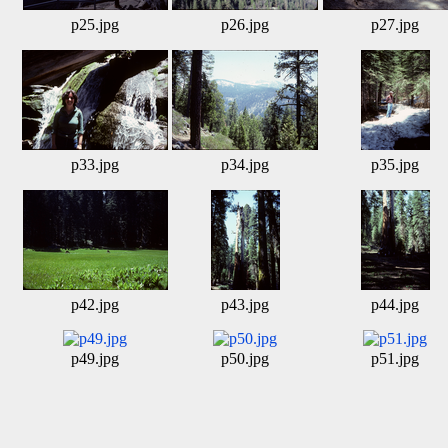
p25.jpg
p26.jpg
p27.jpg
p33.jpg
p34.jpg
p35.jpg
p42.jpg
p43.jpg
p44.jpg
p49.jpg
p50.jpg
p51.jpg