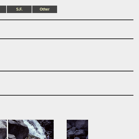
S.F.
Other