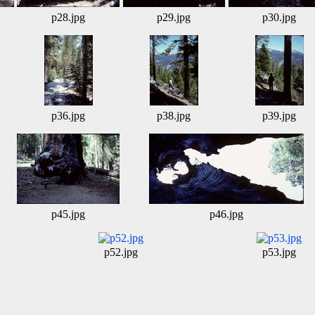
p28.jpg
p29.jpg
p30.jpg
p36.jpg
p38.jpg
p39.jpg
p45.jpg
p46.jpg
p52.jpg
p53.jpg